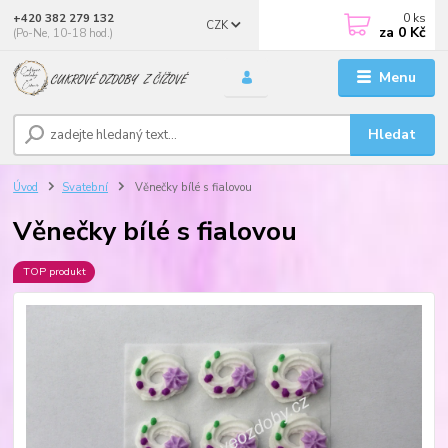
0
ks
+420 382 279 132
CZK
za
0 Kč
(Po-Ne, 10-18 hod.)
Menu
Hledat
Úvod
Svatební
Věnečky bílé s fialovou
Věnečky bílé s fialovou
TOP produkt