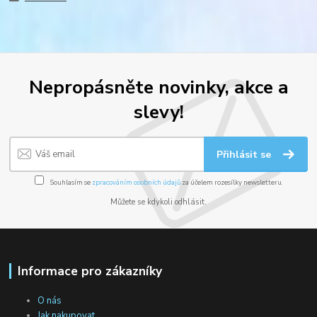
Nepropásněte novinky, akce a
slevy!
Přihlásit se
Souhlasím se
zpracováním osobních údajů
za účelem rozesílky newsletteru.
Můžete se kdykoli odhlásit.
Informace pro zákazníky
O nás
Jak nakupovat