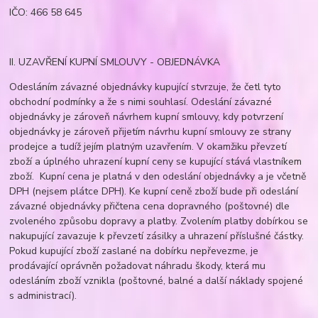
IČO: 466 58 645
II. UZAVŘENÍ KUPNÍ SMLOUVY - OBJEDNÁVKA
Odesláním závazné objednávky kupující stvrzuje, že četl tyto
obchodní podmínky a že s nimi souhlasí. Odeslání závazné
objednávky je zároveň návrhem kupní smlouvy, kdy potvrzení
objednávky je zároveň přijetím návrhu kupní smlouvy ze strany
prodejce a tudíž jejím platným uzavřením. V okamžiku převzetí
zboží a úplného uhrazení kupní ceny se kupující stává vlastníkem
zboží. Kupní cena je platná v den odeslání objednávky a je včetně
DPH (nejsem plátce DPH). Ke kupní ceně zboží bude při odeslání
závazné objednávky přičtena cena dopravného (poštovné) dle
zvoleného způsobu dopravy a platby. Zvolením platby dobírkou se
nakupující zavazuje k převzetí zásilky a uhrazení příslušné částky.
Pokud kupující zboží zaslané na dobírku nepřevezme, je
prodávající oprávněn požadovat náhradu škody, která mu
odesláním zboží vznikla (poštovné, balné a další náklady spojené
s administrací).