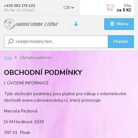
0
ks
+420 382 279 132
CZK
za
0 Kč
(Po-Ne, 10-18 hod.)
Menu
Hledat
Úvod
Obchodní podmínky
OBCHODNÍ PODMÍNKY
I. ÚVODNÍ INFORMACE
Tyto obchodní podmínky jsou platné pro nákup v internetovém
obchodě www.cukroveozdoby.cz, který provozuje:
Marcela Rezková
Dr.M.Horákové 1639
397 01 Písek