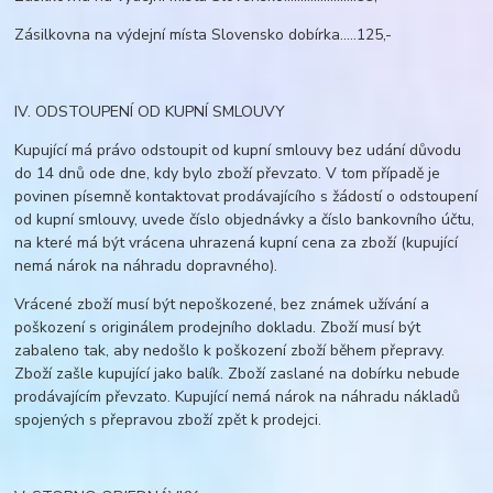
Zásilkovna na výdejní místa Slovensko dobírka.....125,-
IV. ODSTOUPENÍ OD KUPNÍ SMLOUVY
Kupující má právo odstoupit od kupní smlouvy bez udání důvodu
do 14 dnů ode dne, kdy bylo zboží převzato. V tom případě je
povinen písemně kontaktovat prodávajícího s žádostí o odstoupení
od kupní smlouvy, uvede číslo objednávky a číslo bankovního účtu,
na které má být vrácena uhrazená kupní cena za zboží (kupující
nemá nárok na náhradu dopravného).
Vrácené zboží musí být nepoškozené, bez známek užívání a
poškození s originálem prodejního dokladu. Zboží musí být
zabaleno tak, aby nedošlo k poškození zboží během přepravy.
Zboží zašle kupující jako balík. Zboží zaslané na dobírku nebude
prodávajícím převzato. Kupující nemá nárok na náhradu nákladů
spojených s přepravou zboží zpět k prodejci.