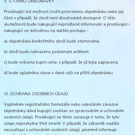
V. STORNO OBJEDNÁVKY
Prodávající má možnost zrušit potvrzenou objednávku nebo její
části v případě, že zboží není dlouhodobě dostupné. O této
skutečnosti bude nakupující neprodleně informován a prodávající i
nakupující se dohodnou na dalším postupu -
a) objednávka konkrétního zboží bude stornována,
b) zboží bude nahrazeno podobným artiklem,
c) bude vrácena kupní cena, v případě, že již byla zaplacena,
d) bude uplatněna sleva v dané výši na příští objednávku.
VI. OCHRANA OSOBNÍCH ÚDAJŮ
Vyplněním registračního formuláře nebo odesláním závazné
objednávky dává kupující souhlas se zpracováním a uchováním
osobních údajů. Prodávající se tímto zavazuje k tomu, že tyto
údaje neposkytne třetí straně. V případě, že zákazník nadále
nesouhlasí s uchováním osobních údajů, písemně informuje