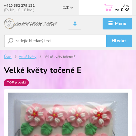
0
ks
+420 382 279 132
CZK
za
0 Kč
(Po-Ne, 10-18 hod.)
Menu
Hledat
Úvod
Velké květy
Velké květy točené E
Velké květy točené E
TOP produkt