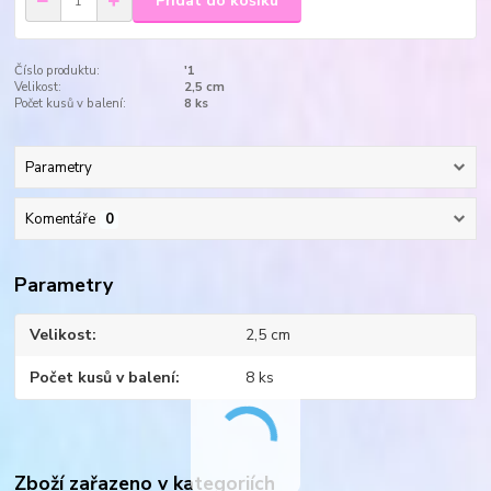
Přidat do košíku
Číslo produktu:
'1
Velikost:
2,5 cm
Počet kusů v balení:
8 ks
Parametry
Komentáře
0
Parametry
Velikost
2,5 cm
Počet kusů v balení
8 ks
Zboží zařazeno v kategoriích