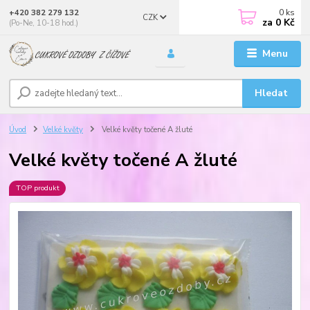
0
ks
+420 382 279 132
CZK
za
0 Kč
(Po-Ne, 10-18 hod.)
Menu
Hledat
Úvod
Velké květy
Velké květy točené A žluté
Velké květy točené A žluté
TOP produkt