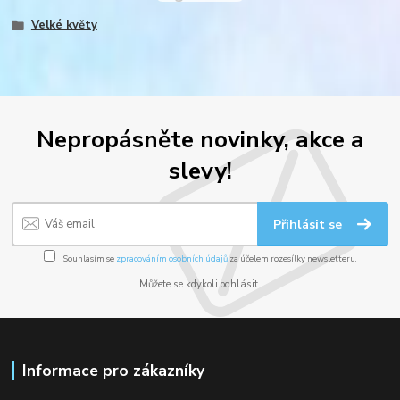
Velké květy
Nepropásněte novinky, akce a
slevy!
Přihlásit se
Souhlasím se
zpracováním osobních údajů
za účelem rozesílky newsletteru.
Můžete se kdykoli odhlásit.
Informace pro zákazníky