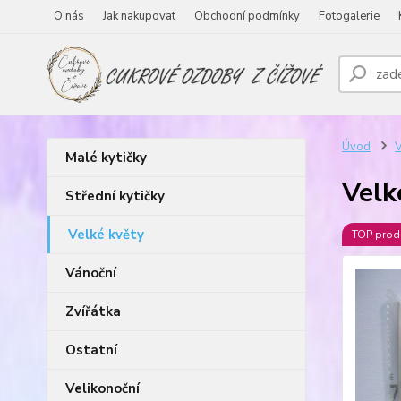
O nás
Jak nakupovat
Obchodní podmínky
Fotogalerie
Úvod
V
Malé kytičky
Velk
Střední kytičky
Velké květy
TOP prod
Vánoční
Zvířátka
Ostatní
Velikonoční