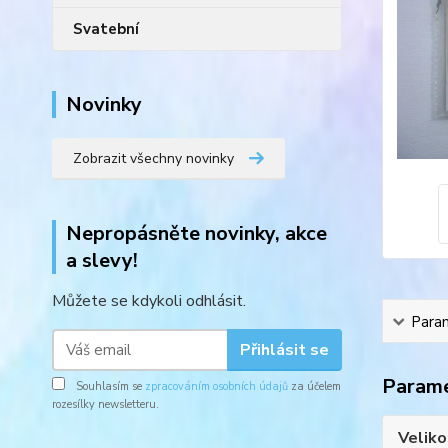
Svatební
Novinky
Zobrazit všechny novinky
Nepropásněte novinky, akce
a slevy!
Můžete se kdykoli odhlásit.
Para
Přihlásit se
Param
Souhlasím se
zpracováním osobních údajů
za účelem
rozesílky newsletteru.
Veliko