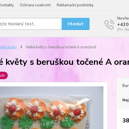
Kontakty
Ochrana soukromí
Reklamační podmínky
Nevíte
Hledat
+420
(Po-Ne
elké květy
Velké květy s beruškou točené A oranžové
é květy s beruškou točené A or
ukt
Bar
Nej
38