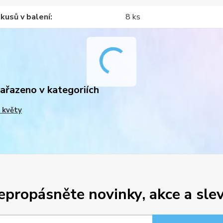
kusů v balení
8 ks
zařazeno v kategoriích
 květy
epropásněte novinky, akce a slev