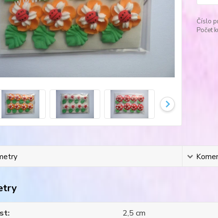
Číslo p
Počet k
metry
Komen
etry
st
2,5 cm