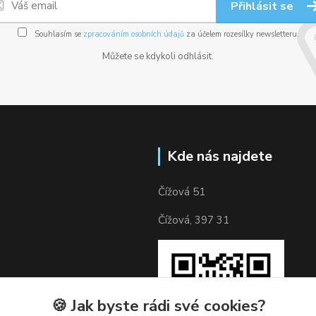
Přihlásit se
Souhlasím se
zpracováním osobních údajů
za účelem rozesílky newsletteru.
Můžete se kdykoli odhlásit.
Kde nás najdete
Čížová 51
Čížová, 397 31
🍪 Jak byste rádi své cookies?