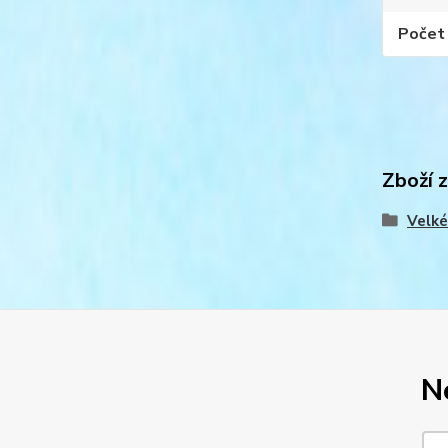
Počet 
Zboží 
Velké
N