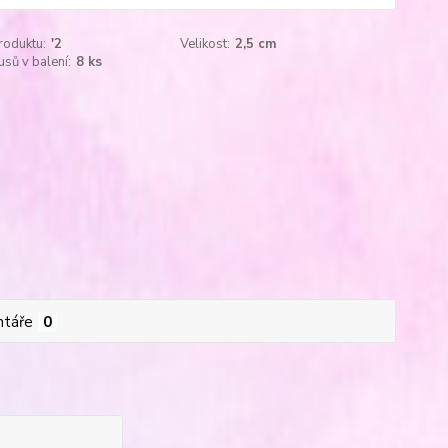
roduktu:
'2
Velikost:
2,5 cm
usů v balení:
8 ks
táře
0