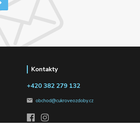
Kontakty
+420 382 279 132
obchod@cukroveozdoby.cz