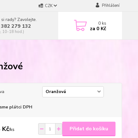
Přihlášení
CZK
 si rady? Zavolejte.
0
ks
 382 279 132
za
0 Kč
, 10-18 hod.)
anžové
va
sme plátci DPH
 Kč
Přidat do košíku
/
ks