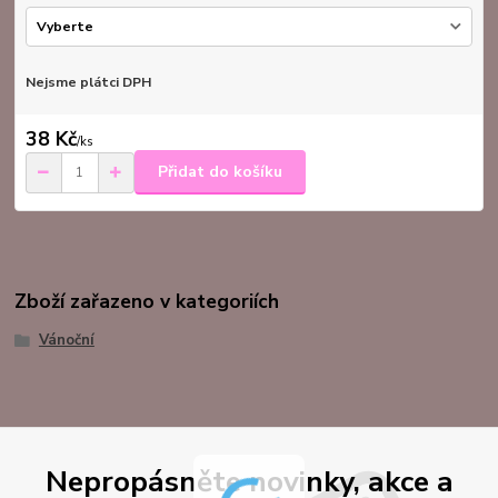
Nejsme plátci DPH
38 Kč
/
ks
Přidat do košíku
Zboží zařazeno v kategoriích
Vánoční
Nepropásněte novinky, akce a