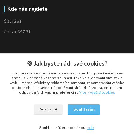
Kde nás najdete
Čížová 51
Čížová, 397 31
🍪 Jak byste rádi své cookies?
Kontakty
Soubory cookies používáme ke správnému fungování našeho e-
+420 382 279 132
shopu a v případě vašeho souhlasu také ke sledování statistik o
webu, měření efektivity reklamních kampaní, zapamatování vašeho
oblíbeného nastavení při používání stránek, či zobrazení reklam
obchod@cukroveozdoby.cz
odpovídajících vašim preferencím.
Více k využití cookies
Souhlasím
Nastavení
Souhlas můžete odmítnout
zde
.
Vytvořeno na
Eshop-rychle.cz