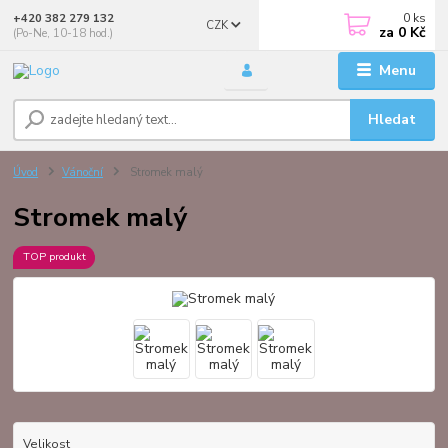
0
ks
+420 382 279 132
CZK
za
0 Kč
(Po-Ne, 10-18 hod.)
Menu
Hledat
Úvod
Vánoční
Stromek malý
Stromek malý
TOP produkt
Velikost