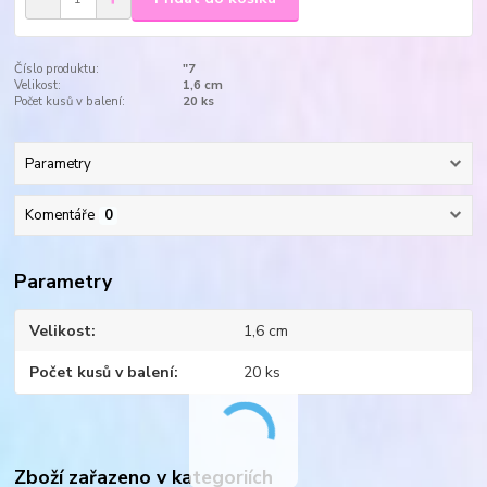
Číslo produktu:
"7
Velikost:
1,6 cm
Počet kusů v balení:
20 ks
Parametry
Komentáře
0
Parametry
Velikost
1,6 cm
Počet kusů v balení
20 ks
Zboží zařazeno v kategoriích