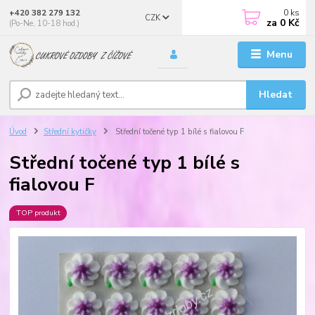
0
ks
+420 382 279 132
CZK
za
0 Kč
(Po-Ne, 10-18 hod.)
Menu
Hledat
Úvod
Střední kytičky
Střední točené typ 1 bílé s fialovou F
Střední točené typ 1 bílé s
fialovou F
TOP produkt