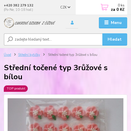
0
ks
+420 382 279 132
CZK
za
0 Kč
(Po-Ne, 10-18 hod.)
Menu
Hledat
Úvod
Střední kytičky
Střední točené typ 3růžové s bílou
Střední točené typ 3růžové s
bílou
TOP produkt