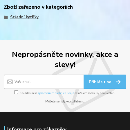
Zboží zařazeno v kategoriích
Střední kytičky
Nepropásněte novinky, akce a
slevy!
Přihlásit se
Souhlasím se
zpracováním osobních údajů
za účelem rozesílky newsletteru.
Můžete se kdykoli odhlásit.
Informace pro zákazníky