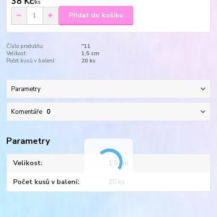
38 Kč
/
ks
Přidat do košíku
Číslo produktu:
"11
Velikost:
1,5 cm
Počet kusů v balení:
20 ks
Parametry
Komentáře
0
Parametry
Velikost
1,5 cm
Počet kusů v balení
20 ks