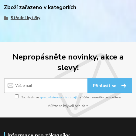
Zboží zařazeno v kategoriích
Střední kytičky
Nepropásněte novinky, akce a
slevy!
Přihlásit se
Souhlasím se
zpracováním osobních údajů
za účelem rozesílky newsletteru.
Můžete se kdykoli odhlásit.
Informace pro zákazníky