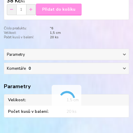
38 Kč
/
ks
Přidat do košíku
Číslo produktu:
"6
Velikost:
1,5 cm
Počet kusů v balení:
20 ks
Parametry
Komentáře
0
Parametry
Velikost
1,5 cm
Počet kusů v balení
20 ks