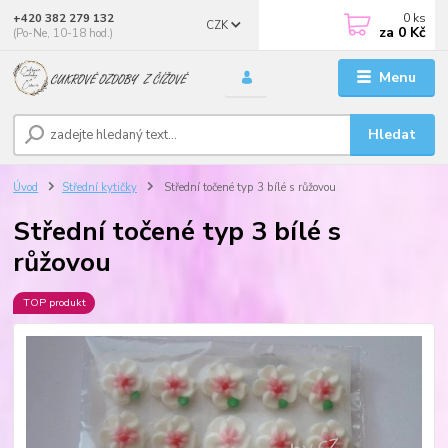
0
ks
+420 382 279 132
CZK
za
0 Kč
(Po-Ne, 10-18 hod.)
Menu
Hledat
Úvod
Střední kytičky
Střední točené typ 3 bílé s růžovou
Střední točené typ 3 bílé s
růžovou
TOP produkt