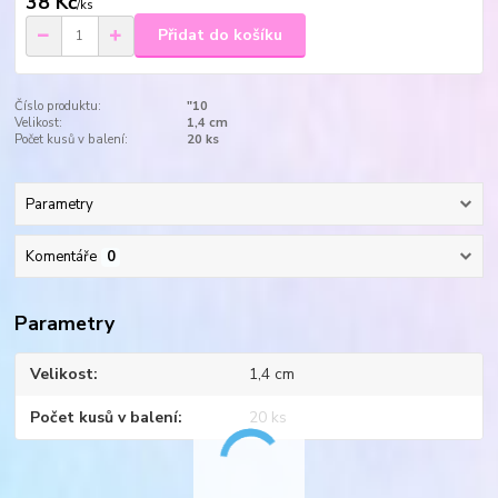
38 Kč
/
ks
Přidat do košíku
Číslo produktu:
"10
Velikost:
1,4 cm
Počet kusů v balení:
20 ks
Parametry
Komentáře
0
Parametry
Velikost
1,4 cm
Počet kusů v balení
20 ks