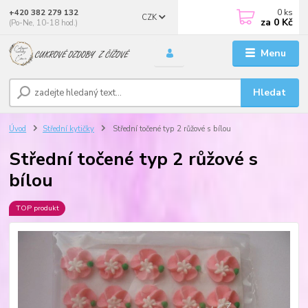
0
ks
+420 382 279 132
CZK
za
0 Kč
(Po-Ne, 10-18 hod.)
Menu
Hledat
Úvod
Střední kytičky
Střední točené typ 2 růžové s bílou
Střední točené typ 2 růžové s
bílou
TOP produkt