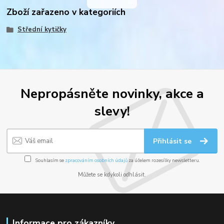
Zboží zařazeno v kategoriích
Střední kytičky
Nepropásněte novinky, akce a
slevy!
Přihlásit se
Souhlasím se
zpracováním osobních údajů
za účelem rozesílky newsletteru.
Můžete se kdykoli odhlásit.
Informace pro zákazníky