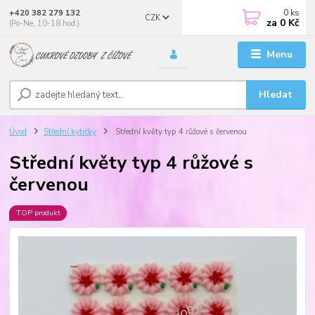
0
ks
+420 382 279 132
CZK
za
0 Kč
(Po-Ne, 10-18 hod.)
Menu
Hledat
Úvod
Střední kytičky
Střední květy typ 4 růžové s červenou
Střední květy typ 4 růžové s
červenou
TOP produkt