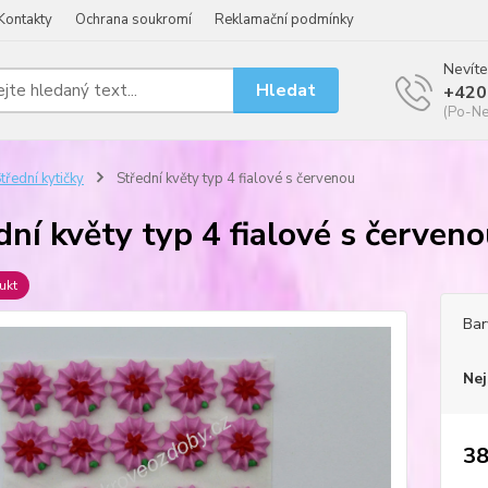
Kontakty
Ochrana soukromí
Reklamační podmínky
Nevíte
Hledat
+420
(Po-Ne
třední kytičky
Střední květy typ 4 fialové s červenou
dní květy typ 4 fialové s červen
ukt
Bar
Nej
38