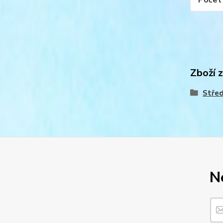
Počet 
Zboží 
Střed
N