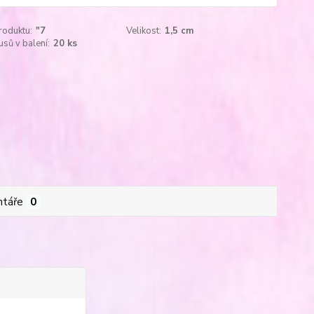
roduktu:
"7
Velikost:
1,5 cm
usů v balení:
20 ks
táře
0