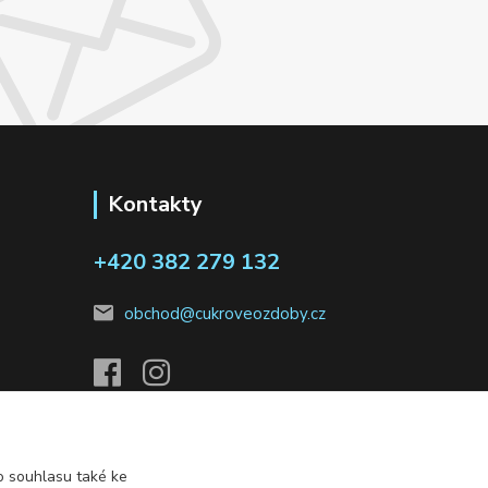
Kontakty
+420 382 279 132
obchod@cukroveozdoby.cz
 souhlasu také ke