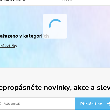
kusů v balení
20 ks
zařazeno v kategoriích
ní kytičky
epropásněte novinky, akce a slev
Přihlásit se