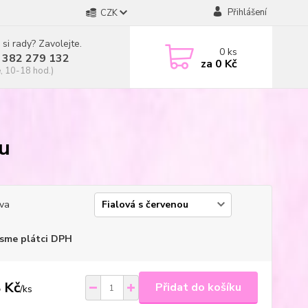
Přihlášení
CZK
 si rady? Zavolejte.
0
ks
 382 279 132
za
0 Kč
, 10-18 hod.)
ou
va
sme plátci DPH
 Kč
Přidat do košíku
/
ks