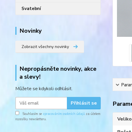
Svatební
Novinky
Zobrazit všechny novinky
Nepropásněte novinky, akce
a slevy!
Para
Můžete se kdykoli odhlásit.
Přihlásit se
Param
Souhlasím se
zpracováním osobních údajů
za účelem
Veliko
rozesílky newsletteru.