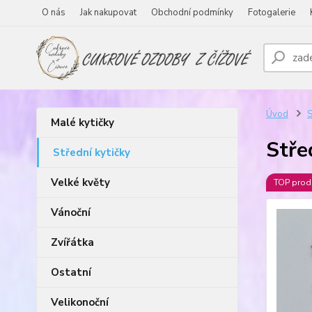
O nás
Jak nakupovat
Obchodní podmínky
Fotogalerie
Úvod
S
Malé kytičky
Stře
Střední kytičky
Velké květy
TOP prod
Vánoční
Zvířátka
Ostatní
Velikonoční