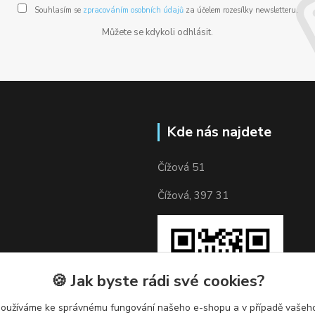
Souhlasím se
zpracováním osobních údajů
za účelem rozesílky newsletteru.
Můžete se kdykoli odhlásit.
Kde nás najdete
Čížová 51
Čížová, 397 31
🍪 Jak byste rádi své cookies?
používáme ke správnému fungování našeho e-shopu a v případě vašeho