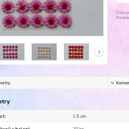
Číslo p
Počet k
metry
Komen
etry
st
1,5 cm