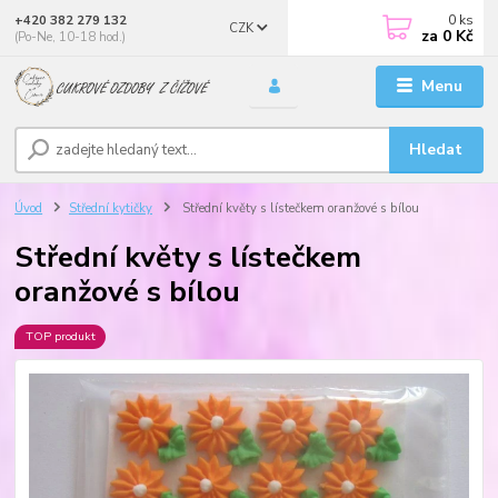
0
ks
+420 382 279 132
CZK
za
0 Kč
(Po-Ne, 10-18 hod.)
Menu
Hledat
Úvod
Střední kytičky
Střední květy s lístečkem oranžové s bílou
Střední květy s lístečkem
oranžové s bílou
TOP produkt