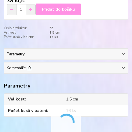
38 Kč
/
ks
Přidat do košíku
Číslo produktu:
"2
Velikost:
1,5 cm
Počet kusů v balení:
16 ks
Parametry
Komentáře
0
Parametry
Velikost
1,5 cm
Počet kusů v balení
16 ks