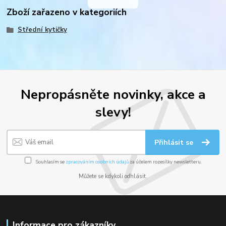
Zboží zařazeno v kategoriích
Střední kytičky
Nepropásněte novinky, akce a
slevy!
Přihlásit se
Souhlasím se
zpracováním osobních údajů
za účelem rozesílky newsletteru.
Můžete se kdykoli odhlásit.
Informace pro zákazníky