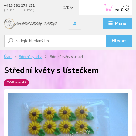
0
ks
+420 382 279 132
CZK
za
0 Kč
(Po-Ne, 10-18 hod.)
Menu
Hledat
Úvod
Střední kytičky
Střední květy s lístečkem
Střední květy s lístečkem
TOP produkt