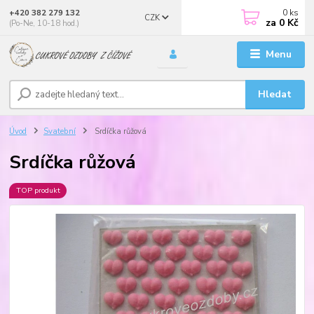
0
ks
+420 382 279 132
CZK
za
0 Kč
(Po-Ne, 10-18 hod.)
Menu
Hledat
Úvod
Svatební
Srdíčka růžová
Srdíčka růžová
TOP produkt