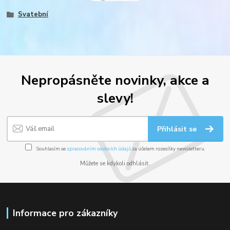
Svatební
Nepropásněte novinky, akce a
slevy!
Přihlásit se
Souhlasím se
zpracováním osobních údajů
za účelem rozesílky newsletteru.
Můžete se kdykoli odhlásit.
Informace pro zákazníky