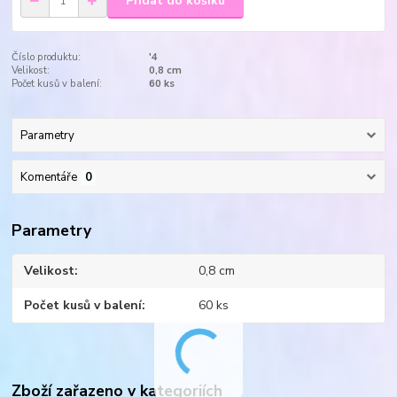
Přidat do košíku
Číslo produktu:
'4
Velikost:
0,8 cm
Počet kusů v balení:
60 ks
Parametry
Komentáře
0
Parametry
Velikost
0,8 cm
Počet kusů v balení
60 ks
Zboží zařazeno v kategoriích