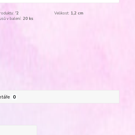
roduktu:
'2
Velikost:
1,2 cm
usů v balení:
20 ks
táře
0