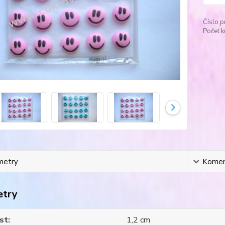
Číslo p
Počet k
metry
Komen
etry
st
1,2 cm