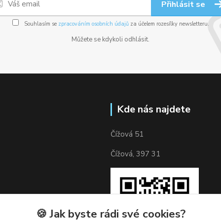
Přihlásit se
Souhlasím se
zpracováním osobních údajů
za účelem rozesílky newsletteru.
Můžete se kdykoli odhlásit.
Kde nás najdete
Čížová 51
Čížová, 397 31
🍪 Jak byste rádi své cookies?