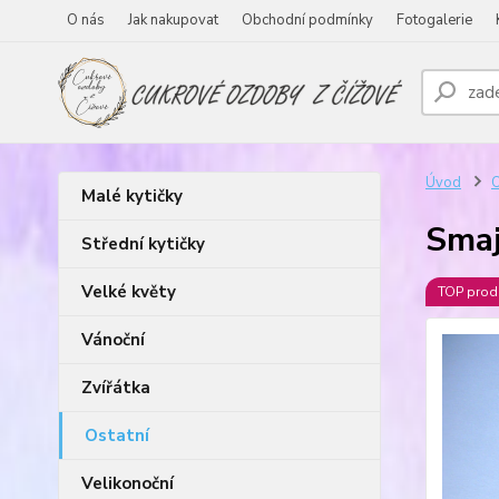
O nás
Jak nakupovat
Obchodní podmínky
Fotogalerie
Úvod
O
Malé kytičky
Smaj
Střední kytičky
Velké květy
TOP prod
Vánoční
Zvířátka
Ostatní
Velikonoční