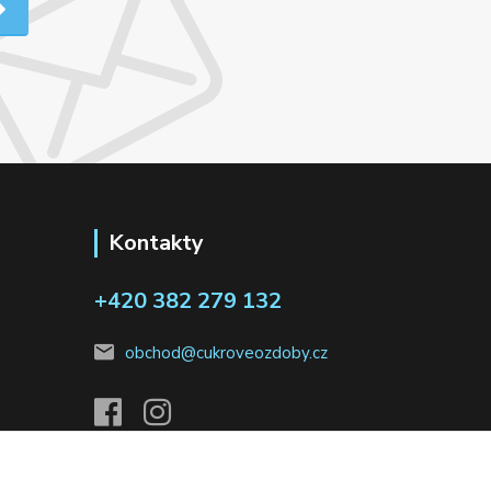
Kontakty
+420 382 279 132
obchod@cukroveozdoby.cz