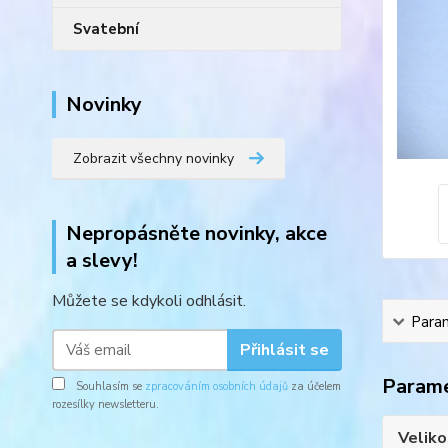
Svatební
Novinky
Zobrazit všechny novinky
Nepropásněte novinky, akce
a slevy!
Můžete se kdykoli odhlásit.
Para
Přihlásit se
Param
Souhlasím se
zpracováním osobních údajů
za účelem
rozesílky newsletteru.
Veliko