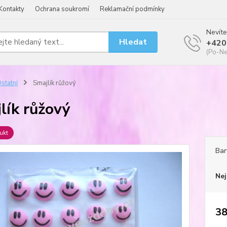
Kontakty
Ochrana soukromí
Reklamační podmínky
Nevíte
Hledat
+420
(Po-Ne
statní
Smajlík růžový
lík růžový
ukt
Bar
Nej
38