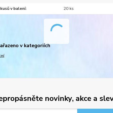
kusů v balení
20 ks
zařazeno v kategoriích
tní
epropásněte novinky, akce a slev