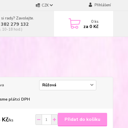
Přihlášení
CZK
 si rady? Zavolejte.
0
ks
 382 279 132
za
0 Kč
, 10-18 hod.)
va
sme plátci DPH
 Kč
Přidat do košíku
/
ks