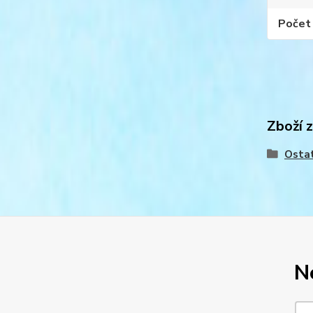
Počet 
Zboží 
Osta
N