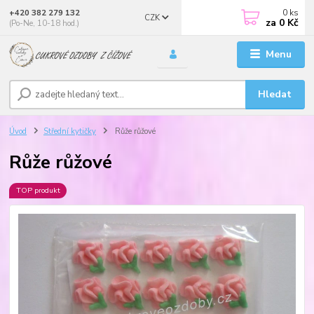
0
ks
+420 382 279 132
CZK
za
0 Kč
(Po-Ne, 10-18 hod.)
Menu
Hledat
Úvod
Střední kytičky
Růže růžové
Růže růžové
TOP produkt