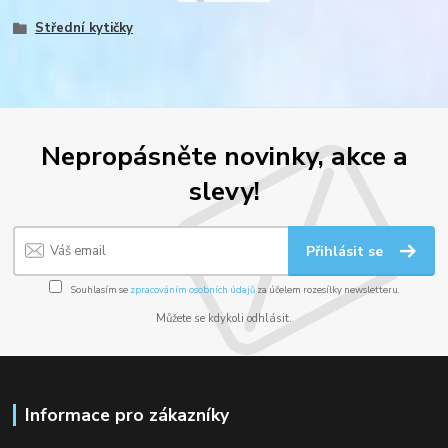
Střední kytičky
Nepropásněte novinky, akce a
slevy!
Přihlásit se
Souhlasím se
zpracováním osobních údajů
za účelem rozesílky newsletteru.
Můžete se kdykoli odhlásit.
Informace pro zákazníky