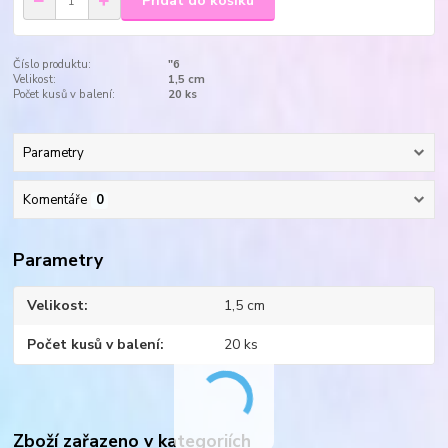
Přidat do košíku
Číslo produktu:
"6
Velikost:
1,5 cm
Počet kusů v balení:
20 ks
Parametry
Komentáře
0
Parametry
Velikost
1,5 cm
Počet kusů v balení
20 ks
Zboží zařazeno v kategoriích