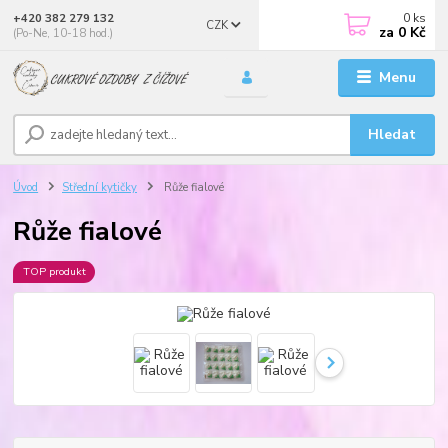
0
ks
+420 382 279 132
CZK
za
0 Kč
(Po-Ne, 10-18 hod.)
Menu
Hledat
Úvod
Střední kytičky
Růže fialové
Růže fialové
TOP produkt