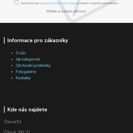
Souhlasím se
zpracováním osobních údajů
za účelem rozesílky newsletteru.
Můžete se kdykoli odhlásit.
Informace pro zákazníky
O nás
Jak nakupovat
Obchodní podmínky
Fotogalerie
Kontakty
Kde nás najdete
Čížová 51
Čížová, 397 31