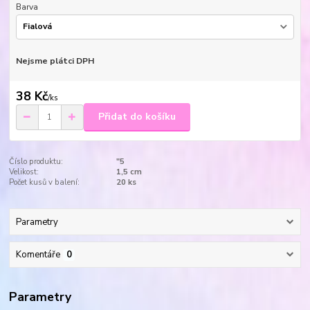
Barva
Nejsme plátci DPH
38 Kč
/
ks
Přidat do košíku
Číslo produktu:
"5
Velikost:
1,5 cm
Počet kusů v balení:
20 ks
Parametry
Komentáře
0
Parametry