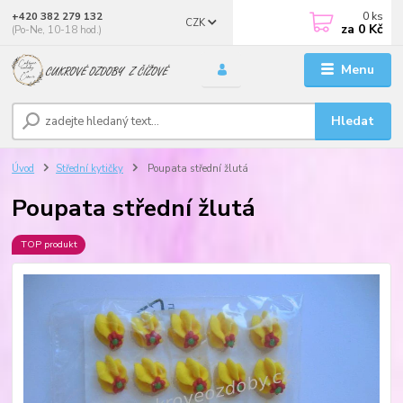
0
ks
+420 382 279 132
CZK
za
0 Kč
(Po-Ne, 10-18 hod.)
Menu
Hledat
Úvod
Střední kytičky
Poupata střední žlutá
Poupata střední žlutá
TOP produkt