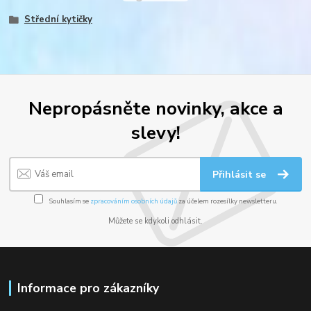
Střední kytičky
Nepropásněte novinky, akce a
slevy!
Přihlásit se
Souhlasím se
zpracováním osobních údajů
za účelem rozesílky newsletteru.
Můžete se kdykoli odhlásit.
Informace pro zákazníky