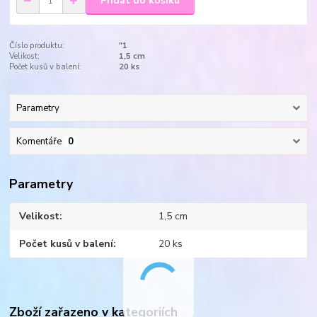
Přidat do košíku
Číslo produktu:
"1
Velikost:
1,5 cm
Počet kusů v balení:
20 ks
Parametry
Komentáře
0
Parametry
Velikost
1,5 cm
Počet kusů v balení
20 ks
Zboží zařazeno v kategoriích