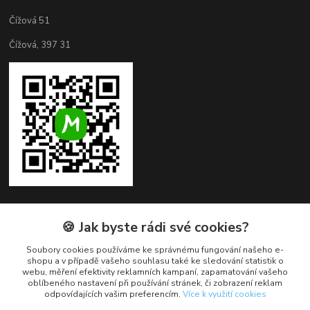
Čížová 51
Čížová, 397 31
🍪 Jak byste rádi své cookies?
Kontakty
Soubory cookies používáme ke správnému fungování našeho e-
+420 382 279 132
shopu a v případě vašeho souhlasu také ke sledování statistik o
webu, měření efektivity reklamních kampaní, zapamatování vašeho
oblíbeného nastavení při používání stránek, či zobrazení reklam
obchod@cukroveozdoby.cz
odpovídajících vašim preferencím.
Více k využití cookies