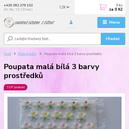
0
ks
+420 382 279 132
CZK
za
0 Kč
(Po-Ne, 10-18 hod.)
Menu
Hledat
Úvod
Malé kytičky
Poupata malá bílá 3 barvy prostředků
Poupata malá bílá 3 barvy
prostředků
TOP produkt