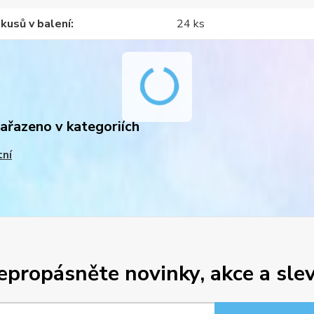
kusů v balení
24 ks
zařazeno v kategoriích
tní
epropásněte novinky, akce a slev