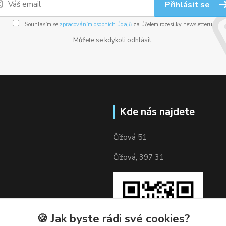
Přihlásit se
Souhlasím se
zpracováním osobních údajů
za účelem rozesílky newsletteru.
Můžete se kdykoli odhlásit.
Kde nás najdete
Čížová 51
Čížová, 397 31
🍪 Jak byste rádi své cookies?