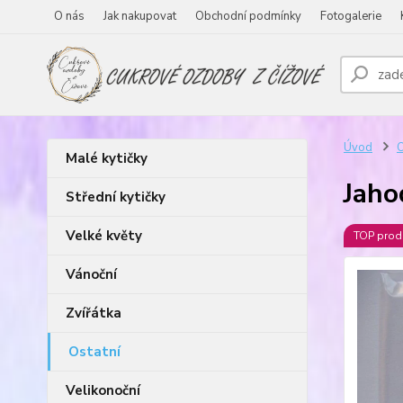
O nás
Jak nakupovat
Obchodní podmínky
Fotogalerie
Úvod
O
Malé kytičky
Jaho
Střední kytičky
Velké květy
TOP prod
Vánoční
Zvířátka
Ostatní
Velikonoční