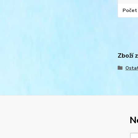
Počet 
Zboží 
Osta
N