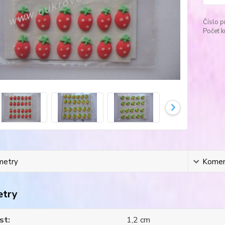
Číslo p
Počet k
metry
Komen
etry
st
1,2 cm