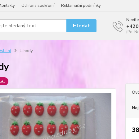
Kontakty
Ochrana soukromí
Reklamační podmínky
Nevíte
Hledat
+420
(Po-Ne
statní
Jahody
dy
ukt
Ov
Nej
38