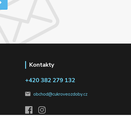
Kontakty
+420 382 279 132
obchod@cukroveozdoby.cz