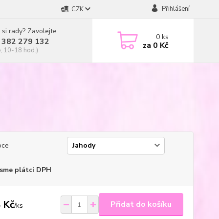
Přihlášení
CZK
 si rady? Zavolejte.
0
ks
 382 279 132
za
0 Kč
, 10-18 hod.)
oce
sme plátci DPH
 Kč
Přidat do košíku
/
ks