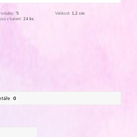
roduktu:
'5
Velikost:
1,2 cm
usů v balení:
24 ks
táře
0