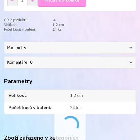
Přidat do košíku
Číslo produktu:
'4
Velikost:
1,2 cm
Počet kusů v balení:
24 ks
Parametry
Komentáře
0
Parametry
Velikost
1,2 cm
Počet kusů v balení
24 ks
Zboží zařazeno v kategoriích