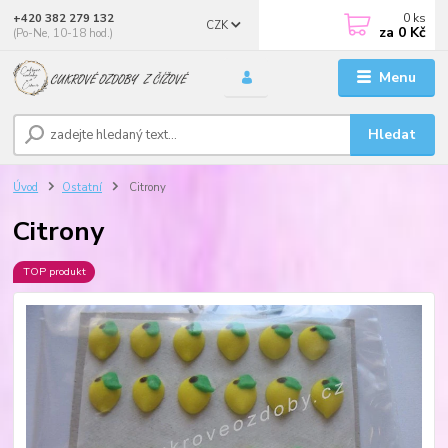
0
ks
+420 382 279 132
CZK
za
0 Kč
(Po-Ne, 10-18 hod.)
Menu
Hledat
Úvod
Ostatní
Citrony
Citrony
TOP produkt