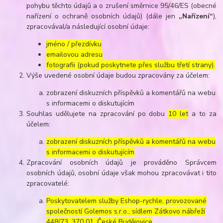
pohybu těchto údajů a o zrušení směrnice 95/46/ES (obecné
nařízení o ochraně osobních údajů) (dále jen
„Nařízení“
),
zpracovával/a následující osobní údaje:
jméno / přezdívku
emailovou adresu
fotografii (pokud poskytnete přes službu třetí strany).
Výše uvedené osobní údaje budou zpracovány za účelem:
zobrazení diskuzních příspěvků a komentářů na webu
s informacemi o diskutujícím
Souhlas udělujete na zpracování po dobu
10 let
a to za
účelem:
zobrazení diskuzních příspěvků a komentářů na webu
s informacemi o diskutujícím
Zpracování osobních údajů je prováděno Správcem
osobních údajů, osobní údaje však mohou zpracovávat i tito
zpracovatelé:
Poskytovatelem služby Eshop-rychle, provozované
společností Golemos s.r.o., sídlem Zátkovo nábřeží
448/73, 370 01, České Budějovice