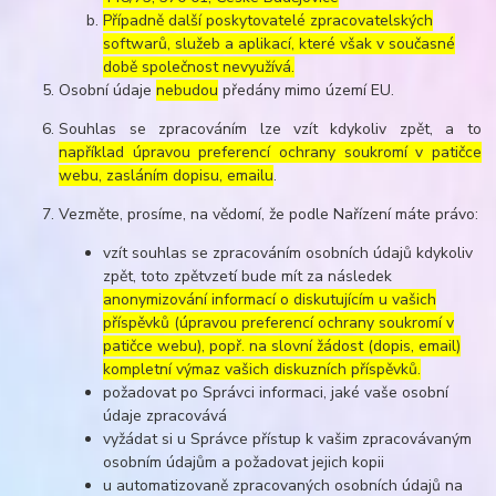
Případně další poskytovatelé zpracovatelských
softwarů, služeb a aplikací, které však v současné
době společnost nevyužívá.
Osobní údaje
nebudou
předány mimo území EU.
Souhlas se zpracováním lze vzít kdykoliv zpět, a to
například úpravou preferencí ochrany soukromí v patičce
webu, zasláním dopisu, emailu
.
Vezměte, prosíme, na vědomí, že podle Nařízení máte právo:
vzít souhlas se zpracováním osobních údajů kdykoliv
zpět, toto zpětvzetí bude mít za následek
anonymizování informací o diskutujícím u vašich
příspěvků (úpravou preferencí ochrany soukromí v
patičce webu), popř. na slovní žádost (dopis, email)
kompletní výmaz vašich diskuzních příspěvků.
požadovat po Správci informaci, jaké vaše osobní
údaje zpracovává
vyžádat si u Správce přístup k vašim zpracovávaným
osobním údajům a požadovat jejich kopii
u automatizovaně zpracovaných osobních údajů na