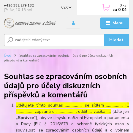
0
ks
+420 382 279 132
CZK
za
0 Kč
(Po-Ne, 10-18 hod.)
Menu
Hledat
Úvod
Souhlas se zpracováním osobních údajů pro účely diskuzních
příspěvků a komentářů
Souhlas se zpracováním osobních
údajů pro účely diskuzních
příspěvků a komentářů
Udělujete tímto souhlas ……………..., se sídlem ………………, IČ
………………., zapsaná u ………………… , oddíl …, vložka …..
(dále jen
„Správce“
), aby ve smyslu nařízení Evropského parlamentu
a Rady (EU) č. 2016/679 o ochraně fyzických osob v
souvislosti se zpracováním osobních údajů a o volném