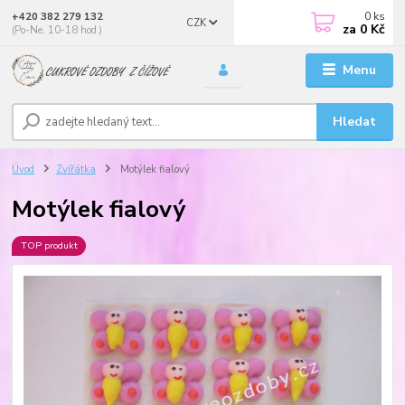
0
ks
+420 382 279 132
CZK
za
0 Kč
(Po-Ne, 10-18 hod.)
Menu
Hledat
Úvod
Zvířátka
Motýlek fialový
Motýlek fialový
TOP produkt