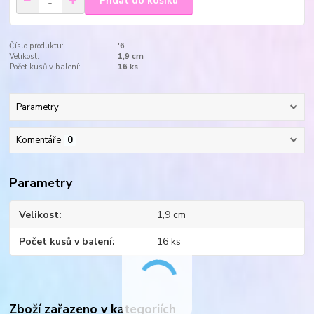
Přidat do košíku
Číslo produktu:
'6
Velikost:
1,9 cm
Počet kusů v balení:
16 ks
Parametry
Komentáře
0
Parametry
Velikost
1,9 cm
Počet kusů v balení
16 ks
Zboží zařazeno v kategoriích