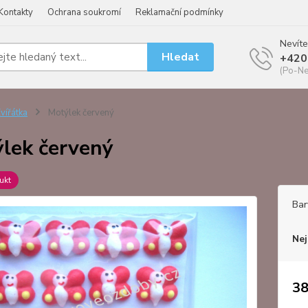
Kontakty
Ochrana soukromí
Reklamační podmínky
Nevíte
Hledat
+420
(Po-Ne
vířátka
Motýlek červený
lek červený
ukt
Bar
Nej
38