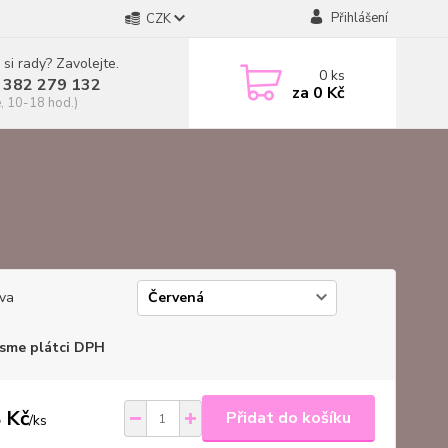
Přihlášení
CZK
 si rady? Zavolejte.
0
ks
 382 279 132
za
0 Kč
, 10-18 hod.)
va
sme plátci DPH
 Kč
Přidat do košíku
/
ks