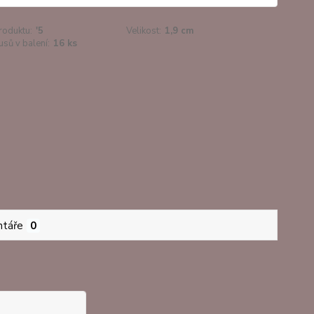
roduktu:
'5
Velikost:
1,9 cm
usů v balení:
16 ks
táře
0