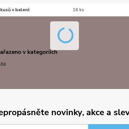
kusů v balení
16 ks
zařazeno v kategoriích
tka
epropásněte novinky, akce a slev