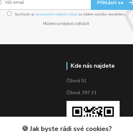
Přihlásit se
Souhlasím se
zpracováním osobních údajů
za účelem rozesílky newsletteru.
Můžete se kdykoli odhlásit.
Kde nás najdete
Čížová 51
Čížová, 397 31
🍪 Jak byste rádi své cookies?