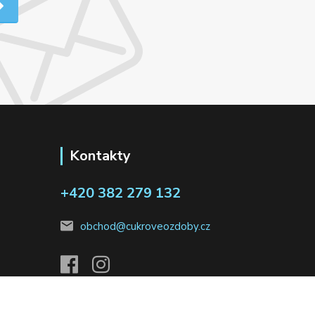
Kontakty
+420 382 279 132
obchod@cukroveozdoby.cz