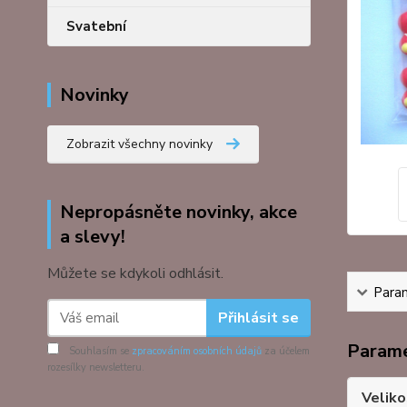
Svatební
Novinky
Zobrazit všechny novinky
Nepropásněte novinky, akce
a slevy!
Můžete se kdykoli odhlásit.
Para
Přihlásit se
Param
Souhlasím se
zpracováním osobních údajů
za účelem
rozesílky newsletteru.
Veliko