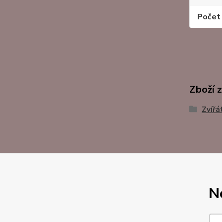
Počet 
Zboží 
Zvířá
N