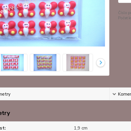
Číslo p
Počet k
metry
Komen
etry
st
1,9 cm