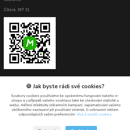
Čížová, 397 31
🍪 Jak byste rádi své cookies?
Kontakty
Soubory cookies používáme ke správnému fungování našeho e-
+420 382 279 132
shopu a v případě vašeho souhlasu také ke sledování statistik o
webu, měření efektivity reklamních kampaní, zapamatování vašeho
oblíbeného nastavení při používání stránek, či zobrazení reklam
obchod@cukroveozdoby.cz
odpovídajících vašim preferencím.
Více k využití cookies