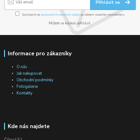
Přihlásit se
Souhlasím se
zpracováním osobních údajů
za účelem rozesílky newsletteru.
Můžete se kdykoli odhlásit.
Informace pro zákazníky
O nás
Jak nakupovat
Obchodní podmínky
Fotogalerie
Kontakty
Kde nás najdete
Čížová 51