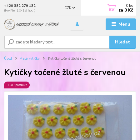
0
ks
+420 382 279 132
CZK
za
0 Kč
(Po-Ne, 10-18 hod.)
Menu
Hledat
Úvod
Malé kytičky
Kytičky točené žluté s červenou
Kytičky točené žluté s červenou
TOP produkt