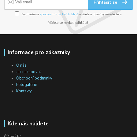
Přihlásit se
Souhlasím se
zpracováním osobních údajů
za účelem rozesílky newsletteru.
Můžete se kdykoli odhlásit.
Informace pro zákazníky
O nás
Jak nakupovat
Obchodní podmínky
Fotogalerie
Kontakty
Kde nás najdete
Čížová 51