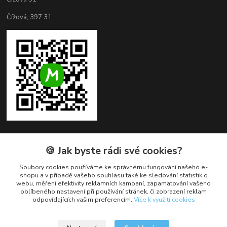
Čížová, 397 31
🍪 Jak byste rádi své cookies?
Kontakty
Soubory cookies používáme ke správnému fungování našeho e-
+420 382 279 132
shopu a v případě vašeho souhlasu také ke sledování statistik o
webu, měření efektivity reklamních kampaní, zapamatování vašeho
oblíbeného nastavení při používání stránek, či zobrazení reklam
obchod@cukroveozdoby.cz
odpovídajících vašim preferencím.
Více k využití cookies