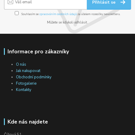
Přihlásit se
Souhlasím se
zpracováním osobních údajů
za účelem rozesílky newsletteru.
Můžete se kdykoli odhlásit.
Informace pro zákazníky
O nás
Jak nakupovat
Obchodní podmínky
Fotogalerie
Kontakty
Kde nás najdete
Čížová 51