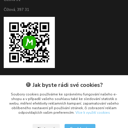
Čížová, 397 31
🍪 Jak byste rádi své cookies?
Kontakty
Soubory cookies používáme ke správnému fungování našeho e-
+420 382 279 132
shopu a v případě vašeho souhlasu také ke sledování statistik o
webu, měření efektivity reklamních kampaní, zapamatování vašeho
oblíbeného nastavení při používání stránek, či zobrazení reklam
obchod@cukroveozdoby.cz
odpovídajících vašim preferencím.
Více k využití cookies