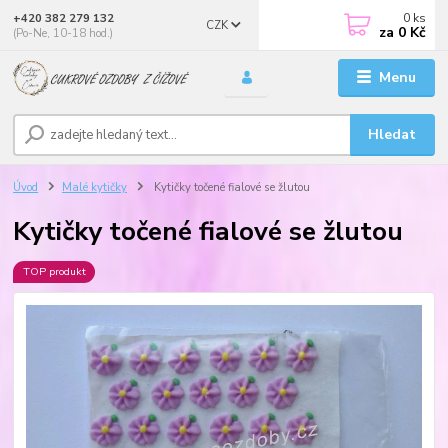
0
ks
+420 382 279 132
CZK
za
0 Kč
(Po-Ne, 10-18 hod.)
Menu
Hledat
Úvod
Malé kytičky
Kytičky točené fialové se žlutou
Kytičky točené fialové se žlutou
TOP produkt