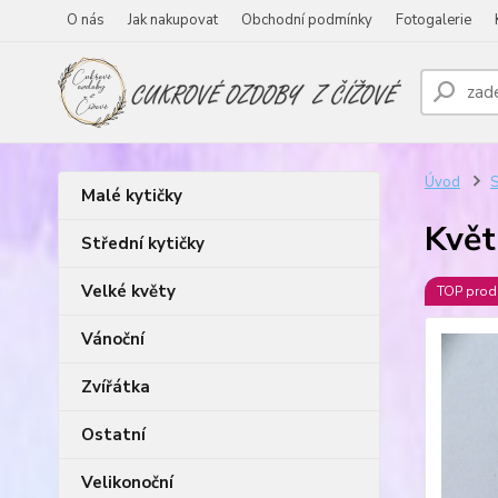
O nás
Jak nakupovat
Obchodní podmínky
Fotogalerie
Úvod
S
Malé kytičky
Květ
Střední kytičky
Velké květy
TOP prod
Vánoční
Zvířátka
Ostatní
Velikonoční