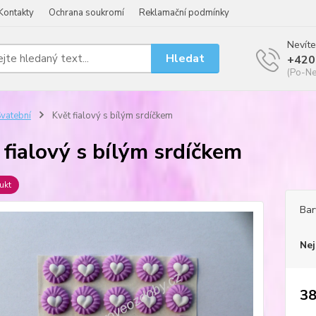
Kontakty
Ochrana soukromí
Reklamační podmínky
Nevíte
Hledat
+420
(Po-Ne
vatební
Květ fialový s bílým srdíčkem
 fialový s bílým srdíčkem
ukt
Bar
Nej
38