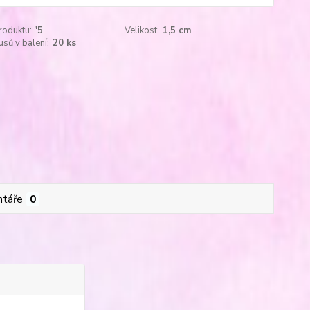
roduktu:
'5
Velikost:
1,5 cm
usů v balení:
20 ks
táře
0