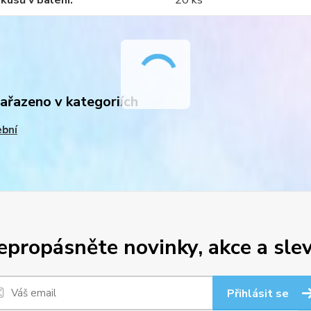
kusů v balení
20 ks
zařazeno v kategoriích
ební
epropásněte novinky, akce a slev
Přihlásit se