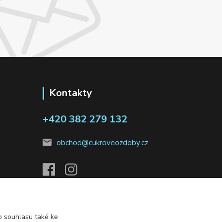
Kontakty
+420 382 279 132
obchod@cukroveozdoby.cz
 souhlasu také ke