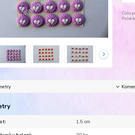
Číslo p
Počet k
metry
Komen
etry
st
1,5 cm