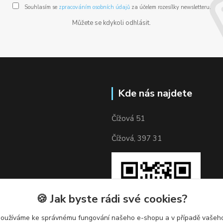
Souhlasím se
zpracováním osobních údajů
za účelem rozesílky newsletteru.
Můžete se kdykoli odhlásit.
Kde nás najdete
Čížová 51
Čížová, 397 31
🍪 Jak byste rádi své cookies?
používáme ke správnému fungování našeho e-shopu a v případě vašeho