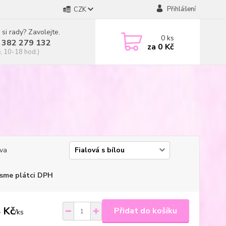
Přihlášení
CZK
 si rady? Zavolejte.
0
ks
 382 279 132
za
0 Kč
, 10-18 hod.)
va
sme plátci DPH
 Kč
Přidat do košíku
/
ks