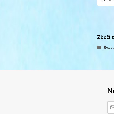
Počet 
Zboží 
Svat
N