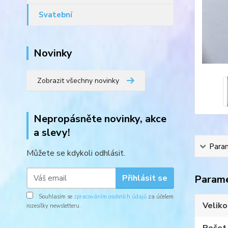
Svatební
Novinky
Zobrazit všechny novinky
Nepropásněte novinky, akce
a slevy!
Para
Můžete se kdykoli odhlásit.
Přihlásit se
Param
Souhlasím se
zpracováním osobních údajů
za účelem
Veliko
rozesílky newsletteru.