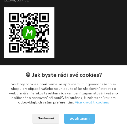
Čížová, 397 31
🍪 Jak byste rádi své cookies?
Kontakty
Soubory cookies používáme ke správnému fungování našeho e-
+420 382 279 132
shopu a v případě vašeho souhlasu také ke sledování statistik o
webu, měření efektivity reklamních kampaní, zapamatování vašeho
oblíbeného nastavení při používání stránek, či zobrazení reklam
obchod@cukroveozdoby.cz
odpovídajících vašim preferencím.
Více k využití cookies
Souhlasím
Nastavení