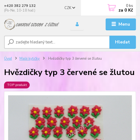
0
ks
+420 382 279 132
CZK
za
0 Kč
(Po-Ne, 10-18 hod.)
Menu
Hledat
Úvod
Malé kytičky
Hvězdičky typ 3 červené se žlutou
Hvězdičky typ 3 červené se žlutou
TOP produkt