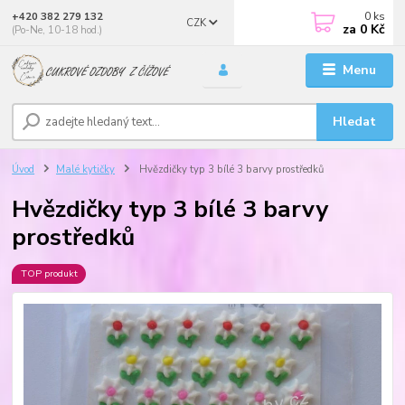
0
ks
+420 382 279 132
CZK
za
0 Kč
(Po-Ne, 10-18 hod.)
Menu
Hledat
Úvod
Malé kytičky
Hvězdičky typ 3 bílé 3 barvy prostředků
Hvězdičky typ 3 bílé 3 barvy
prostředků
TOP produkt