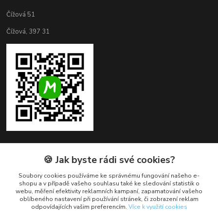
Čížová 51
Čížová, 397 31
🍪 Jak byste rádi své cookies?
Kontakty
Soubory cookies používáme ke správnému fungování našeho e-
+420 382 279 132
shopu a v případě vašeho souhlasu také ke sledování statistik o
webu, měření efektivity reklamních kampaní, zapamatování vašeho
oblíbeného nastavení při používání stránek, či zobrazení reklam
obchod@cukroveozdoby.cz
odpovídajících vašim preferencím.
Více k využití cookies