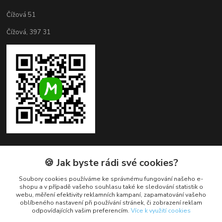
Čížová 51
Čížová, 397 31
🍪 Jak byste rádi své cookies?
Kontakty
Soubory cookies používáme ke správnému fungování našeho e-
+420 382 279 132
shopu a v případě vašeho souhlasu také ke sledování statistik o
webu, měření efektivity reklamních kampaní, zapamatování vašeho
oblíbeného nastavení při používání stránek, či zobrazení reklam
obchod@cukroveozdoby.cz
odpovídajících vašim preferencím.
Více k využití cookies