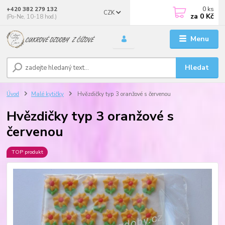
0
ks
+420 382 279 132
CZK
za
0 Kč
(Po-Ne, 10-18 hod.)
Menu
Hledat
Úvod
Malé kytičky
Hvězdičky typ 3 oranžové s červenou
Hvězdičky typ 3 oranžové s
červenou
TOP produkt