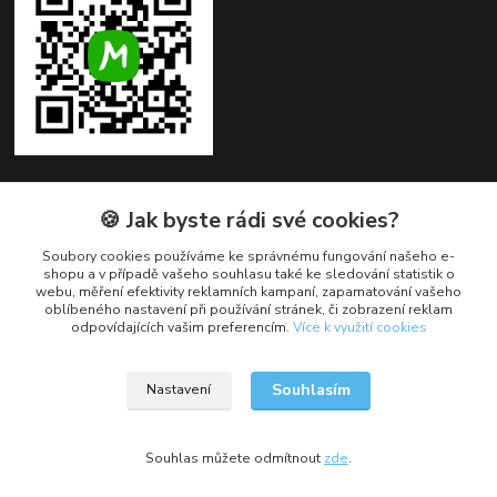
🍪 Jak byste rádi své cookies?
Kontakty
Soubory cookies používáme ke správnému fungování našeho e-
+420 382 279 132
shopu a v případě vašeho souhlasu také ke sledování statistik o
webu, měření efektivity reklamních kampaní, zapamatování vašeho
oblíbeného nastavení při používání stránek, či zobrazení reklam
obchod@cukroveozdoby.cz
odpovídajících vašim preferencím.
Více k využití cookies
Souhlasím
Nastavení
Souhlas můžete odmítnout
zde
.
Vytvořeno na
Eshop-rychle.cz