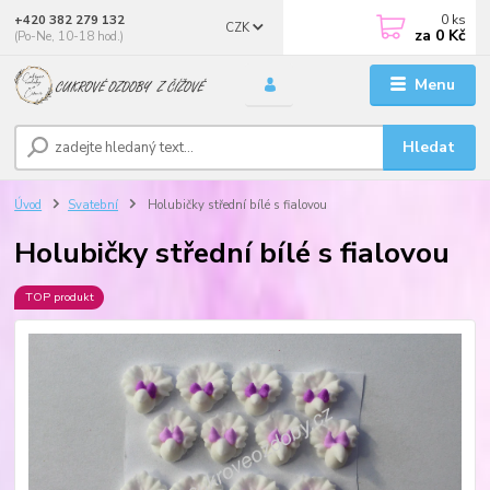
0
ks
+420 382 279 132
CZK
za
0 Kč
(Po-Ne, 10-18 hod.)
Menu
Hledat
Úvod
Svatební
Holubičky střední bílé s fialovou
Holubičky střední bílé s fialovou
TOP produkt