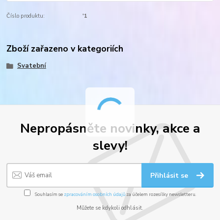
Číslo produktu:
'1
Zboží zařazeno v kategoriích
Svatební
Nepropásněte novinky, akce a
slevy!
Přihlásit se
Souhlasím se
zpracováním osobních údajů
za účelem rozesílky newsletteru.
Můžete se kdykoli odhlásit.