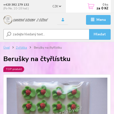
0
ks
+420 382 279 132
CZK
za
0 Kč
(Po-Ne, 10-18 hod.)
Menu
Hledat
Úvod
Zvířátka
Berušky na čtyřlístku
Berušky na čtyřlístku
TOP produkt