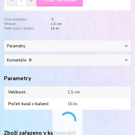
Přidat do košíku
Číslo produktu:
'3
Velikost:
1,5 cm
Počet kusů v balení:
16 ks
Parametry
Komentáře
0
Parametry
Velikost
1,5 cm
Počet kusů v balení
16 ks
Zboží zařazeno v kategoriích