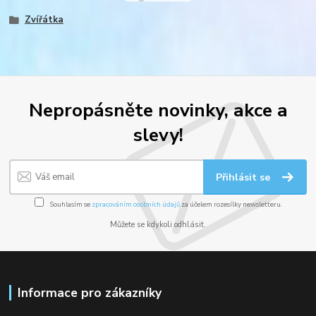
Zvířátka
Nepropásněte novinky, akce a
slevy!
Přihlásit se
Souhlasím se
zpracováním osobních údajů
za účelem rozesílky newsletteru.
Můžete se kdykoli odhlásit.
Informace pro zákazníky